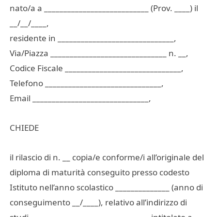
nato/a a ___________________________ (Prov. ____) il
__/__/____,
residente in ______________________________,
Via/Piazza ______________________________ n. __,
Codice Fiscale ______________________________,
Telefono ______________________________,
Email ______________________________,
CHIEDE
il rilascio di n. __ copia/e conforme/i all’originale del
diploma di maturità conseguito presso codesto
Istituto nell’anno scolastico ______________ (anno di
conseguimento __/____), relativo all’indirizzo di