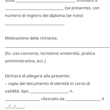
studi ______________________________, intitolato a
______________________________ (se presente), con
numero di registro del diploma (se noto)
______________________________.
Motivazione della richiesta:
_____________________________________________________
(Es. uso concorso, iscrizione università, pratica
amministrativa, ecc.)
Dichiara di allegare alla presente:
– copia del documento di identità in corso di
validità: tipo ____________________ n.
__________________ rilasciato da __________________ il
__/__/____;