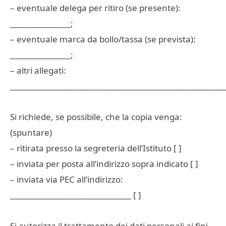
– eventuale delega per ritiro (se presente):
_______________;
– eventuale marca da bollo/tassa (se prevista):
_______________;
– altri allegati:
_____________________________________________________
Si richiede, se possibile, che la copia venga:
(spuntare)
– ritirata presso la segreteria dell’Istituto [ ]
– inviata per posta all’indirizzo sopra indicato [ ]
– inviata via PEC all’indirizzo:
______________________________ [ ]
Si autorizza il trattamento dei dati personali ai fini