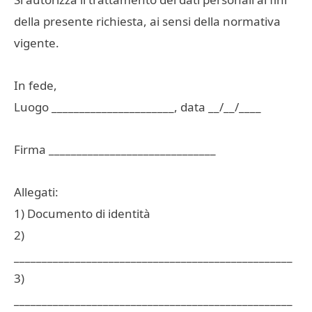
della presente richiesta, ai sensi della normativa
vigente.
In fede,
Luogo ______________________, data __/__/____
Firma ______________________________
Allegati:
1) Documento di identità
2)
__________________________________________________
3)
__________________________________________________